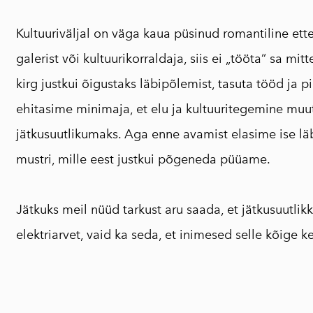
Kultuuriväljal on väga kaua püsinud romantiline ettek
galerist või kultuurikorraldaja, siis ei „tööta“ sa mitt
kirg justkui õigustaks läbipõlemist, tasuta tööd ja 
ehitasime minimaja, et elu ja kultuuritegemine muu
jätkusuutlikumaks. Aga enne avamist elasime ise l
mustri, mille eest justkui põgeneda püüame.
Jätkuks meil nüüd tarkust aru saada, et jätkusuutlik
elektriarvet, vaid ka seda, et inimesed selle kõige ke