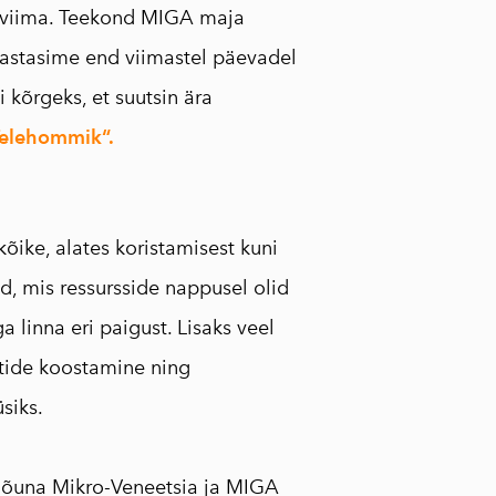
u viima. Teekond MIGA maja
vastasime end viimastel päevadel
i kõrgeks, et suutsin ära
Telehommik“.
õike, alates koristamisest kuni
d, mis ressursside nappusel olid
linna eri paigust. Lisaks veel
stide koostamine ning
siks.
elõuna Mikro-Veneetsia ja MIGA