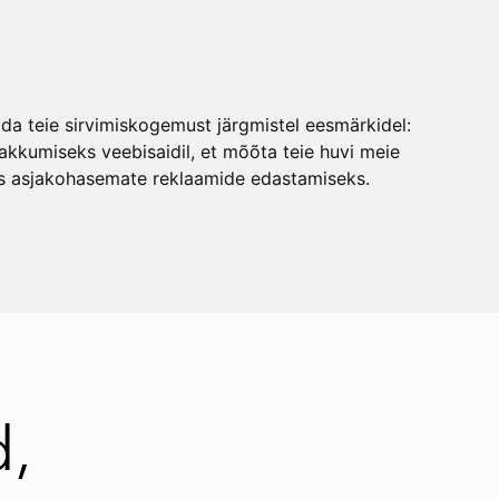
EST
lisati ostukorvi.
Vaata ostukorvi
EST
ada teie sirvimiskogemust järgmistel eesmärkidel:
ENG
kkumiseks veebisaidil
,
et mõõta teie huvi meie
ks asjakohasemate reklaamide edastamiseks
.
,