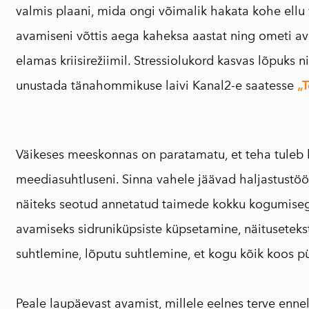
valmis plaani, mida ongi võimalik hakata kohe ell
avamiseni võttis aega kaheksa aastat ning ometi a
elamas kriisirežiimil. Stressiolukord kasvas lõpuks ni
unustada tänahommikuse laivi Kanal2-e saatesse
„
Väikeses meeskonnas on paratamatu, et teha tuleb k
meediasuhtluseni. Sinna vahele jäävad haljastustöö
näiteks seotud annetatud taimede kokku kogumisega 
avamiseks sidruniküpsiste küpsetamine, näitusetek
suhtlemine, lõputu suhtlemine, et kogu kõik koos pü
Peale laupäevast avamist, millele eelnes terve enn