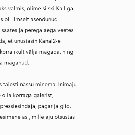
ks valmis, olime siiski Kailiga
s oli ilmselt asendunud
i saates ja perega aega veetes
da, et unustasin Kanal2-e
 korralikult välja magada, ning
aha maganud.
s täiesti nässu minema. Inimaju
olla korraga galerist,
 pressiesindaja, pagar ja giid.
esimene asi, mille aju otsustas