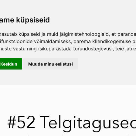
ame küpsiseid
kasutab küpsiseid ja muid jälgimistehnoloogiaid, et parand
hifunktsioonide võimaldamiseks
,
parema kliendikogemuse pa
nuste vastu ning isikupärastada turundustegevusi
,
teie jao
Keeldun
Muuda minu eelistusi
#52 Telgitagused