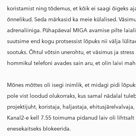
koristamist ning tõdemus, et kõik ei saagi õigeks aja
õnnelikud. Seda märkasid ka meie külalised. Väsimu
adrenaliiniga. Pühapäeval MIGA avamise pilte laial
suutsime end kogu protsessist lõpuks nii välja lülita
sootuks. Õhtul võtsin unerohtu, et väsimus ja stress
hommikul telefoni avades sain aru, et olin laivi m
Mõnes mõttes oli isegi inimlik, et midagi pidi lõpuk
pole vist loodud olukorraks, kus samal nädalal tuleb 
projektijuht, koristaja, haljastaja, ehitusjärelvalvaja,
Kanal2-e kell 7.55 toimuma pidanud laiv oli lihtsalt 
enesekaitseks blokeerida.