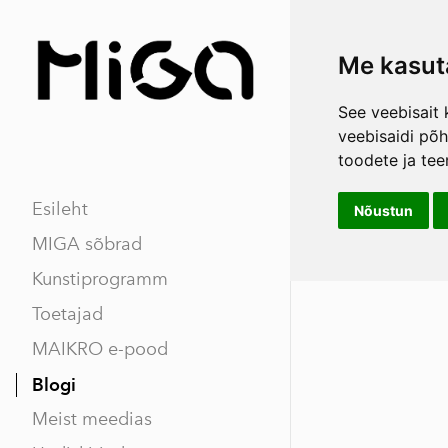
Me kasut
See veebisait 
veebisaidi põ
toodete ja tee
Esileht
Nõustun
MIGA sõbrad
Kunstiprogramm
Toetajad
MAIKRO e-pood
Blogi
Meist meedias