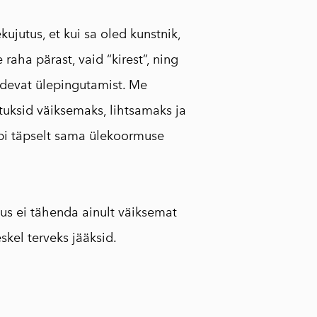
ujutus, et kui sa oled kunstnik,
e raha pärast, vaid “kirest”, ning
pidevat ülepingutamist. Me
tuksid väiksemaks, lihtsamaks ja
äbi täpselt sama ülekoormuse
kus ei tähenda ainult väiksemat
skel terveks jääksid.