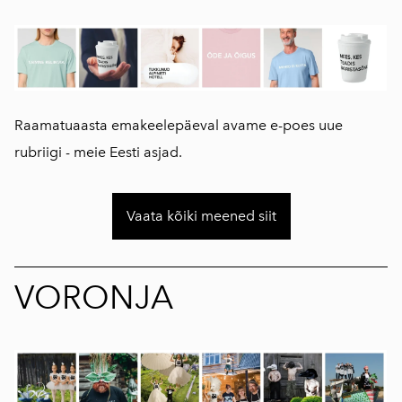
Raamatuaasta emakeelepäeval avame e-poes uue
rubriigi - meie Eesti asjad.
Vaata kõiki meened siit
VORONJA