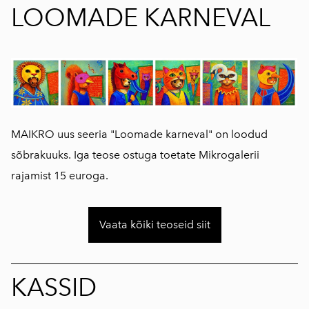
LOOMADE KARNEVAL
MAIKRO uus seeria "Loomade karneval" on loodud
sõbrakuuks. Iga teose ostuga toetate Mikrogalerii
rajamist 15 euroga.
Vaata kõiki teoseid siit
KASSID