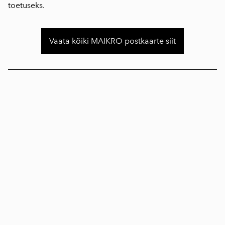
toetuseks.
Vaata kõiki MAIKRO postkaarte siit