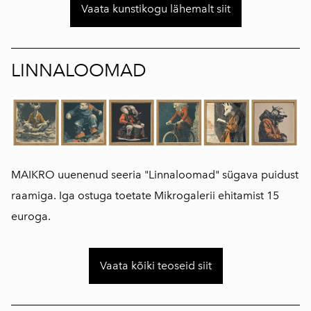
Vaata kunstikogu lähemalt siit
LINNALOOMAD
MAIKRO uuenenud seeria "Linnaloomad" sügava puidust
raamiga. Iga ostuga toetate Mikrogalerii ehitamist 15
euroga.
Vaata kõiki teoseid siit