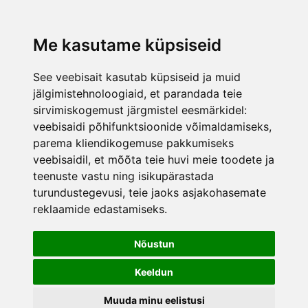
lisati ostukorvi.
Vaata ostukorvi
Me kasutame küpsiseid
See veebisait kasutab küpsiseid ja muid
jälgimistehnoloogiaid, et parandada teie
sirvimiskogemust järgmistel eesmärkidel:
veebisaidi põhifunktsioonide võimaldamiseks
,
parema kliendikogemuse pakkumiseks
veebisaidil
,
et mõõta teie huvi meie toodete ja
teenuste vastu ning isikupärastada
turundustegevusi
,
teie jaoks asjakohasemate
reklaamide edastamiseks
.
Nõustun
Keeldun
Muuda minu eelistusi