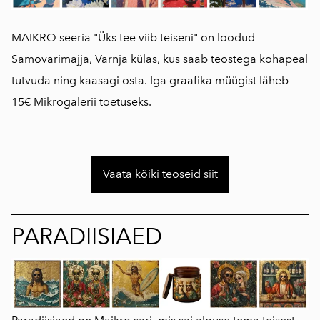
MAIKRO seeria "Üks tee viib teiseni" on loodud
Samovarimajja, Varnja külas, kus saab teostega kohapeal
tutvuda ning kaasagi osta. Iga graafika müügist läheb
15€ Mikrogalerii toetuseks.
Vaata kõiki teoseid siit
PARADIISIAED