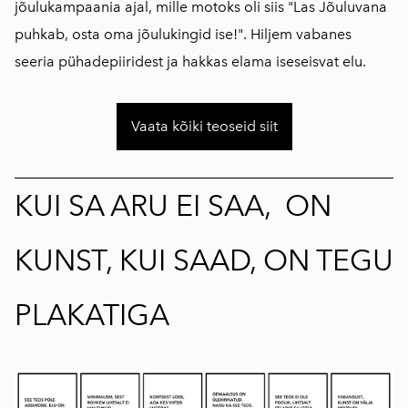
jõulukampaania ajal, mille motoks oli siis "Las Jõuluvana
puhkab, osta oma jõulukingid ise!". Hiljem vabanes
seeria pühadepiiridest ja hakkas elama iseseisvat elu.
Vaata kõiki teoseid siit
KUI SA ARU EI SAA, ON
KUNST, KUI SAAD, ON TEGU
PLAKATIGA