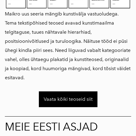
Maikro uus seeria mängib kunstivälja vastuoludega.
Tema tekstipõhised teosed avavad kunstimaailma
telgitaguse, tuues nähtavale hierarhiad,
positsioonivõitlused ja turuloogika. Näituse tööd ei püsi
ühegi kindla piiri sees. Need liiguvad vabalt kategooriate
vahel, olles ühtaegu plakatid ja kunstiteosed, originaalid
ja koopiad, kord huumoriga mängivad, kord tõsist väidet
esitavad.
Vaata kõiki teoseid siit
MEIE EESTI ASJAD