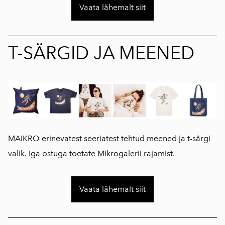
Vaata lähemalt siit
T-SÄRGID JA MEENED
MAIKRO erinevatest seeriatest tehtud meened ja t-särgi
valik. Iga ostuga toetate Mikrogalerii rajamist.
Vaata lähemalt siit