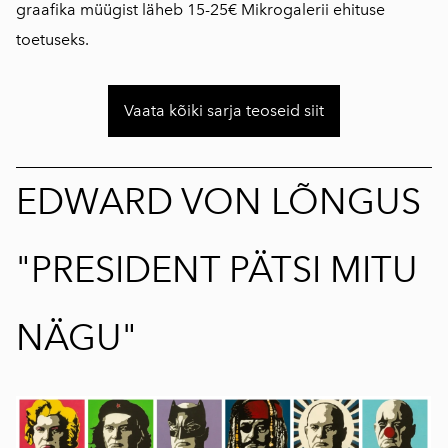
graafika müügist läheb 15-25€ Mikrogalerii ehituse
toetuseks.
Vaata kõiki sarja teoseid siit
EDWARD VON LÕNGUS
"PRESIDENT PÄTSI MITU
NÄGU"