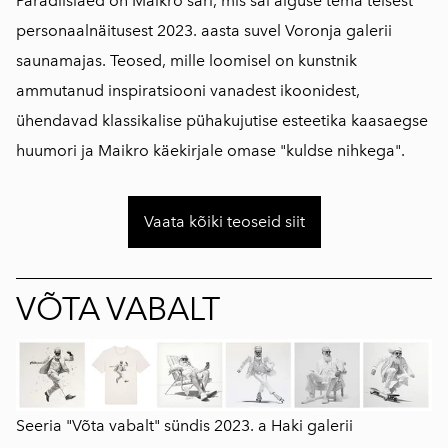
Paradiisiaed on Maikro sari, mis sai alguse tema teisest
personaalnäitusest 2023. aasta suvel Voronja galerii
saunamajas. Teosed, mille loomisel on kunstnik
ammutanud inspiratsiooni vanadest ikoonidest,
ühendavad klassikalise pühakujutise esteetika kaasaegse
huumori ja Maikro käekirjale omase "kuldse nihkega".
Vaata kõiki teoseid siit
VÕTA VABALT
Seeria "Võta vabalt" sündis 2023. a Haki galerii