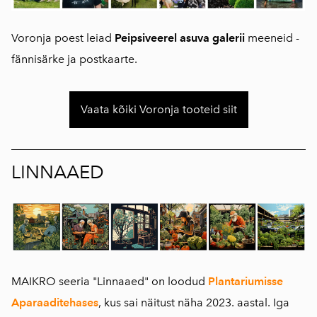
Voronja poest leiad
Peipsiveerel asuva galerii
meeneid -
fännisärke ja postkaarte.
Vaata kõiki Voronja tooteid siit
LINNAAED
MAIKRO seeria "Linnaaed" on loodud
Plantariumisse
Aparaaditehases
, kus sai näitust näha 2023. aastal. Iga