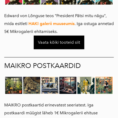
Edward von Lõnguse teos "President Pätsi mitu nägu",
mida esitleti
HAKI galerii muuseumis
. Iga ostuga annetad
5€ Mikrogalerii ehitamiseks.
Vaata kõiki tooteid siit
MAIKRO POSTKAARDID
MAIKRO postkaartid erinevatest seeriatest. Iga
postkaardi müügist läheb 1€ Mikrogalerii ehituse