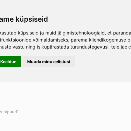
ame küpsiseid
kasutab küpsiseid ja muid jälgimistehnoloogiaid, et parand
hifunktsioonide võimaldamiseks
,
parema kliendikogemuse pa
nuste vastu ning isikupärastada turundustegevusi
,
teie jao
Keeldun
Muuda minu eelistusi
drunipuud"