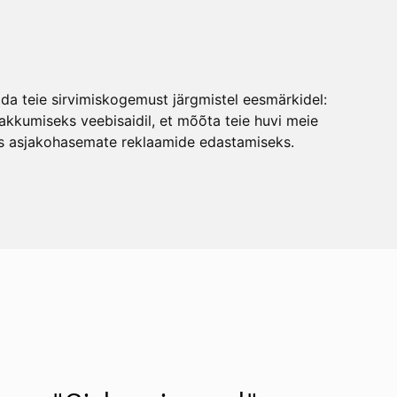
ENG
was added to the cart.
View cart
ENG
ada teie sirvimiskogemust järgmistel eesmärkidel:
EST
kkumiseks veebisaidil
,
et mõõta teie huvi meie
ks asjakohasemate reklaamide edastamiseks
.