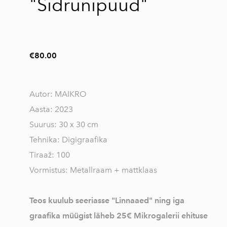
"Sidrunipuud"
€80.00
Autor: MAIKRO
Aasta: 2023
Suurus: 30 x 30 cm
Tehnika: Digigraafika
Tiraaž: 100
Vormistus: Metallraam + mattklaas
Teos kuulub seeriasse "Linnaaed" ning iga
graafika müügist läheb 25€ Mikrogalerii ehituse