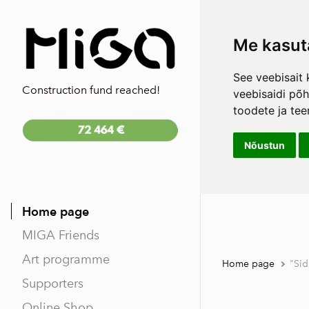
Me kasut
See veebisait 
Construction fund reached!
veebisaidi põ
toodete ja tee
Nõustun
Home page
MIGA Friends
Art programme
Home page
"Si
Supporters
Online Shop