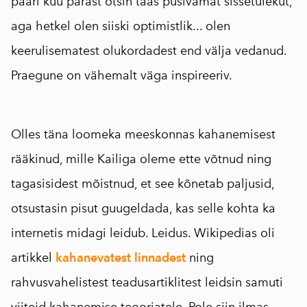
paari kuu pärast otsin taas püsivamat sissetulekut,
aga hetkel olen siiski optimistlik... olen
keerulisematest olukordadest end välja vedanud.
Praegune on vähemalt väga inspireeriv.
Olles täna loomeka meeskonnas kahanemisest
rääkinud, mille Kailiga oleme ette võtnud ning
tagasisidest mõistnud, et see kõnetab paljusid,
otsustasin pisut guugeldada, kas selle kohta ka
internetis midagi leidub. Leidus. Wikipedias oli
artikkel
kahanevatest linnadest
ning
rahvusvahelistest teadusartiklitest leidsin samuti