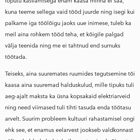
lõputu kasvamisega enam kaasa minna ei saa,
kuna teeme sellega vaid tööd juurde ning isegi kui
palkame iga töölõigu jaoks uue inimese, tuleb ka
meil aina rohkem tööd teha, et kõigile palgad
välja teenida ning me ei tahtnud end surnuks
töötada.
Teiseks, aina suuremates ruumides tegutsemine tõi
kaasa aina suuremad halduskulud, mille tipuks tuli
aeg-ajalt maksta ka üsna kopsakaid elektriarveid
ning need viimased tuli tihti tasuda enda töötasu
arvelt. Suurim probleem kultuuri rahastamisel ongi
ehk see, et enamus eelarvest jookseb valdkonnast