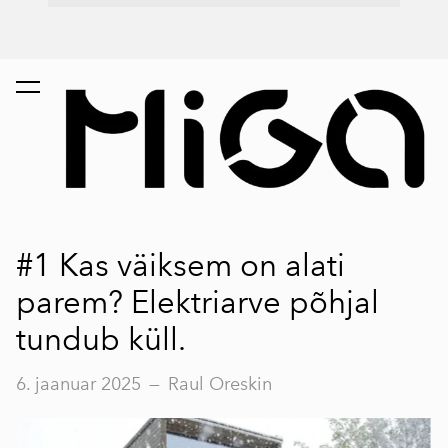
#1 Kas väiksem on alati
parem? Elektriarve põhjal
tundub küll.
6. jaanuar 2025
—
Raul Oreskin