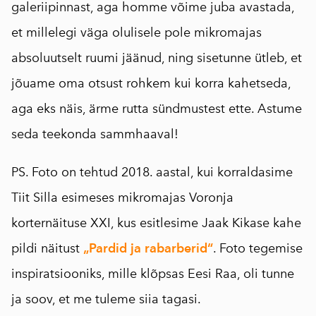
galeriipinnast, aga homme võime juba avastada,
et millelegi väga olulisele pole mikromajas
absoluutselt ruumi jäänud, ning sisetunne ütleb, et
jõuame oma otsust rohkem kui korra kahetseda,
aga eks näis, ärme rutta sündmustest ette. Astume
seda teekonda sammhaaval!
PS. Foto on tehtud 2018. aastal, kui korraldasime
Tiit Silla esimeses mikromajas Voronja
korternäituse XXI, kus esitlesime Jaak Kikase kahe
pildi näitust
„Pardid ja rabarberid“
. Foto tegemise
inspiratsiooniks, mille klõpsas Eesi Raa, oli tunne
ja soov, et me tuleme siia tagasi.