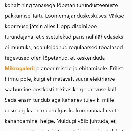
kohalt ning tänasega lõpetan turundusteenuste
pakkumise Tartu Loomemajanduskeskuses. Väikse
koormuse jätsin alles Hopp disainipoe
turundajana, et sissetulekud päris nullilähedaseks
ei muutuks, aga ülejäänud regulaarsed tööalased
tegevused olen lõpetanud, et keskenduda
Mikrogalerii
planeerimisele ja ehitamisele. Erilist
hirmu pole, kuigi ehmatavalt suure elektriarve
saabumine postkasti tekitas kerge ärevuse küll.
Seda enam tundub aga kahanev tulevik, mille
eesmärgiks on muuhulgas ka kommunaalarvete
kahandamine, helge. Muidugi võib juhtuda, et