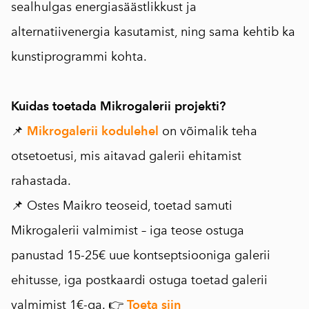
sealhulgas energiasäästlikkust ja
alternatiivenergia kasutamist, ning sama kehtib ka
kunstiprogrammi kohta.
Kuidas toetada Mikrogalerii projekti?
📌
Mikrogalerii kodulehel
on võimalik teha
otsetoetusi, mis aitavad galerii ehitamist
rahastada.
📌 Ostes Maikro teoseid, toetad samuti
Mikrogalerii valmimist – iga teose ostuga
panustad 15-25€ uue kontseptsiooniga galerii
ehitusse, iga postkaardi ostuga toetad galerii
valmimist 1€-ga. 👉
Toeta siin