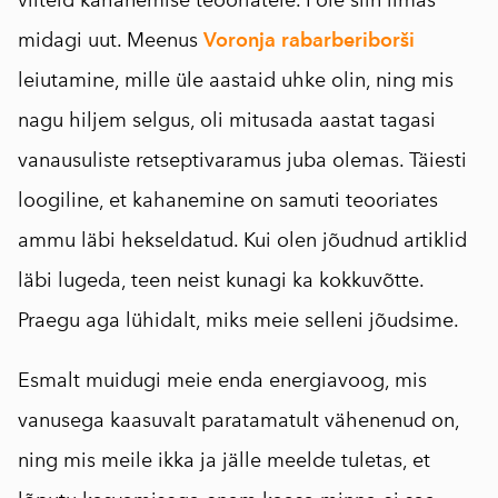
viiteid kahanemise teooriatele. Pole siin ilmas
midagi uut. Meenus
Voronja rabarberiborši
leiutamine, mille üle aastaid uhke olin, ning mis
nagu hiljem selgus, oli mitusada aastat tagasi
vanausuliste retseptivaramus juba olemas. Täiesti
loogiline, et kahanemine on samuti teooriates
ammu läbi hekseldatud. Kui olen jõudnud artiklid
läbi lugeda, teen neist kunagi ka kokkuvõtte.
Praegu aga lühidalt, miks meie selleni jõudsime.
Esmalt muidugi meie enda energiavoog, mis
vanusega kaasuvalt paratamatult vähenenud on,
ning mis meile ikka ja jälle meelde tuletas, et