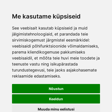
lisati ostukorvi.
Vaata ostukorvi
Me kasutame küpsiseid
See veebisait kasutab küpsiseid ja muid
jälgimistehnoloogiaid, et parandada teie
sirvimiskogemust järgmistel eesmärkidel:
veebisaidi põhifunktsioonide võimaldamiseks
,
parema kliendikogemuse pakkumiseks
veebisaidil
,
et mõõta teie huvi meie toodete ja
teenuste vastu ning isikupärastada
turundustegevusi
,
teie jaoks asjakohasemate
reklaamide edastamiseks
.
Nõustun
Keeldun
Muuda minu eelistusi