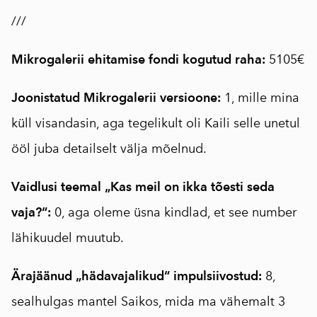
///
Mikrogalerii ehitamise fondi kogutud raha:
5105€
Joonistatud Mikrogalerii versioone:
1, mille mina
küll visandasin, aga tegelikult oli Kaili selle unetul
ööl juba detailselt välja mõelnud.
Vaidlusi teemal „Kas meil on ikka tõesti seda
vaja?“:
0, aga oleme üsna kindlad, et see number
lähikuudel muutub.
Ärajäänud „hädavajalikud“ impulsiivostud:
8,
sealhulgas mantel Saikos, mida ma vähemalt 3