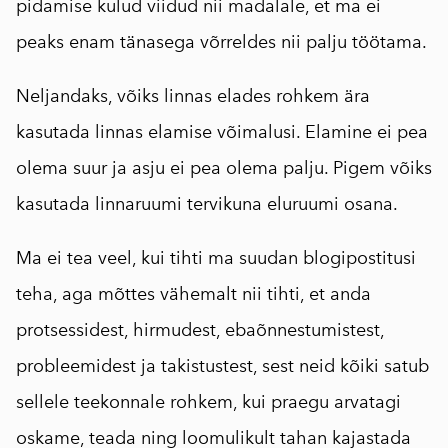
pidamise kulud viidud nii madalale, et ma ei
peaks enam tänasega võrreldes nii palju töötama.
Neljandaks, võiks linnas elades rohkem ära
kasutada linnas elamise võimalusi. Elamine ei pea
olema suur ja asju ei pea olema palju. Pigem võiks
kasutada linnaruumi tervikuna eluruumi osana.
Ma ei tea veel, kui tihti ma suudan blogipostitusi
teha, aga mõttes vähemalt nii tihti, et anda
protsessidest, hirmudest, ebaõnnestumistest,
probleemidest ja takistustest, sest neid kõiki satub
sellele teekonnale rohkem, kui praegu arvatagi
oskame, teada ning loomulikult tahan kajastada