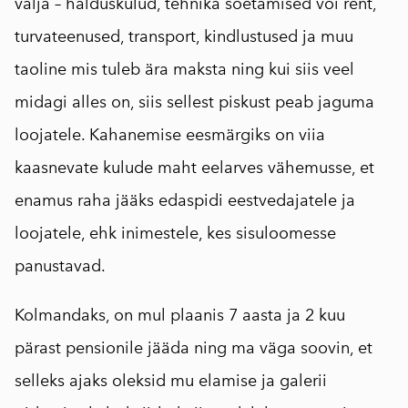
välja – halduskulud, tehnika soetamised või rent,
turvateenused, transport, kindlustused ja muu
taoline mis tuleb ära maksta ning kui siis veel
midagi alles on, siis sellest piskust peab jaguma
loojatele. Kahanemise eesmärgiks on viia
kaasnevate kulude maht eelarves vähemusse, et
enamus raha jääks edaspidi eestvedajatele ja
loojatele, ehk inimestele, kes sisuloomesse
panustavad.
Kolmandaks, on mul plaanis 7 aasta ja 2 kuu
pärast pensionile jääda ning ma väga soovin, et
selleks ajaks oleksid mu elamise ja galerii