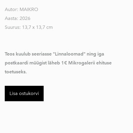
Autor: MAIKRO
Aasta: 2026
Suurus: 13,7 x 13,7 cm
Teos kuulub seeriasse "Linnaloomad" ning iga
postkaardi müügist läheb 1€ Mikrogalerii ehituse
toetuseks.
Lisa ostukorvi