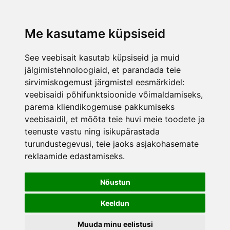
lisati ostukorvi.
Vaata ostukorvi
Me kasutame küpsiseid
See veebisait kasutab küpsiseid ja muid
jälgimistehnoloogiaid, et parandada teie
sirvimiskogemust järgmistel eesmärkidel:
veebisaidi põhifunktsioonide võimaldamiseks
,
parema kliendikogemuse pakkumiseks
veebisaidil
,
et mõõta teie huvi meie toodete ja
teenuste vastu ning isikupärastada
turundustegevusi
,
teie jaoks asjakohasemate
reklaamide edastamiseks
.
Nõustun
Keeldun
Muuda minu eelistusi