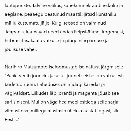
lähtepunkte. Talvine vaikus, kahekümnekraadine külm ja
aeglane, peaaegu peatunud maastik jätsid kunstniku
mällu kustumatu jälje. Kuigi teosed on valminud
Jaapanis, kannavad need endas Peipsi-äärset kogemust,
habrast tasakaalu vaikuse ja pinge ning õrnuse ja
jõulisuse vahel.
Narihiro Matsumoto iseloomustab ise näitust järgmiselt:
"Punkt venib jooneks ja sellel joonel seistes on vaikusest
täidetud ruum. Läheduses on midagi karedat ja
vägivaldset. Liikudes läbi oranži ja magenta jõuab see
sari siniseni. Mul on väga hea meel esitleda selle sarja
viimast osa, millega alustasin üheksa aastat tagasi, siin
Eestis."