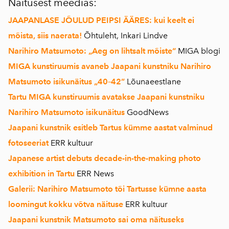
Näitusest meedias:
JAAPANLASE JÕULUD PEIPSI ÄÄRES: kui keelt ei
mõista, siis naerata!
Õhtuleht, Inkari Lindve
Narihiro Matsumoto: „Aeg on lihtsalt mõiste“
MIGA blogi
MIGA kunstiruumis avaneb Jaapani kunstniku Narihiro
Matsumoto isikunäitus „40–42”
Lõunaeestlane
Tartu MIGA kunstiruumis avatakse Jaapani kunstniku
Narihiro Matsumoto isikunäitus
GoodNews
Jaapani kunstnik esitleb Tartus kümme aastat valminud
fotoseeriat
ERR kultuur
Japanese artist debuts decade-in-the-making photo
exhibition in Tartu
ERR News
Galerii: Narihiro Matsumoto tõi Tartusse kümne aasta
loomingut kokku võtva näituse
ERR kultuur
Jaapani kunstnik Matsumoto sai oma näituseks