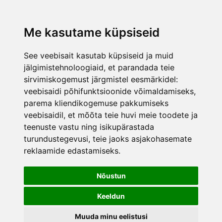
lisati ostukorvi.
Vaata ostukorvi
Me kasutame küpsiseid
See veebisait kasutab küpsiseid ja muid
jälgimistehnoloogiaid, et parandada teie
sirvimiskogemust järgmistel eesmärkidel:
veebisaidi põhifunktsioonide võimaldamiseks
,
parema kliendikogemuse pakkumiseks
veebisaidil
,
et mõõta teie huvi meie toodete ja
teenuste vastu ning isikupärastada
turundustegevusi
,
teie jaoks asjakohasemate
reklaamide edastamiseks
.
Nõustun
Keeldun
Muuda minu eelistusi