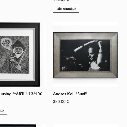
Läbi müüdud
uusing "tARTu" 13/100
Andres Keil "Suvi"
380,00 €
dud