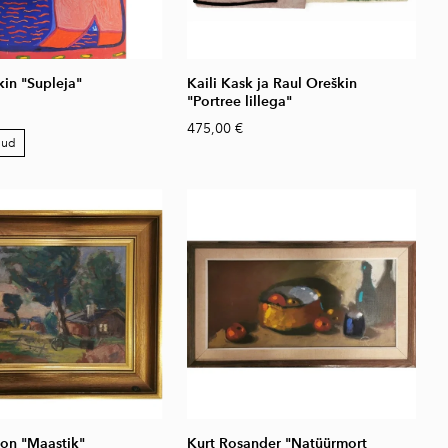
kin "Supleja"
Kaili Kask ja Raul Oreškin
"Portree lillega"
475,00 €
dud
son "Maastik"
Kurt Rosander "Natüürmort