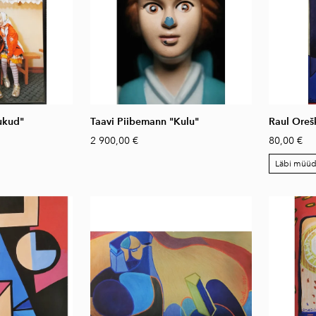
ukud"
Taavi Piibemann "Kulu"
Raul Oreš
2 900,00 €
80,00 €
Läbi müü