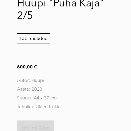
Huupi "Püha Kaja"
2/5
Läbi müüdud
600,00 €
Autor: Huupi
Aasta: 2020
Suurus: 44 x 37 cm
Tehnika: žiklee trükk
Läbi müüdud