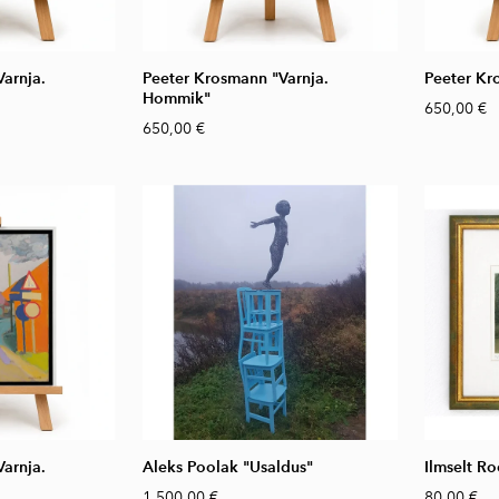
arnja.
Peeter Krosmann "Varnja.
Peeter Kr
Hommik"
650,00 €
650,00 €
arnja.
Aleks Poolak "Usaldus"
Ilmselt Ro
1 500,00 €
80,00 €