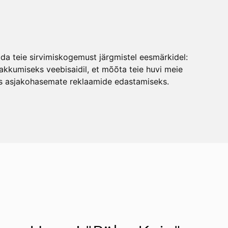
EST
lisati ostukorvi.
Vaata ostukorvi
EST
ada teie sirvimiskogemust järgmistel eesmärkidel:
ENG
kkumiseks veebisaidil
,
et mõõta teie huvi meie
ks asjakohasemate reklaamide edastamiseks
.