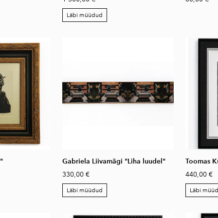
Läbi müüdud
"
Gabriela Liivamägi "Liha luudel"
Toomas K
330,00 €
440,00 €
Läbi müüdud
Läbi müü