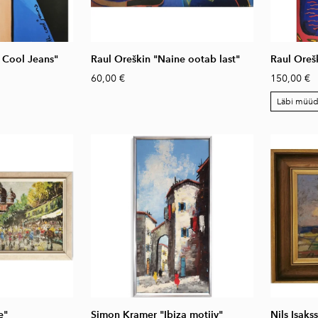
 Cool Jeans"
Raul Oreškin "Naine ootab last"
Raul Oreš
60,00 €
150,00 €
Läbi müü
e"
Simon Kramer "Ibiza motiiv"
Nils Isaks