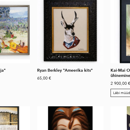
ja"
Ryan Berkley "Ameerika kits"
Kai-Mai O
ühinemine
65,00 €
2 900,00 
Läbi müü