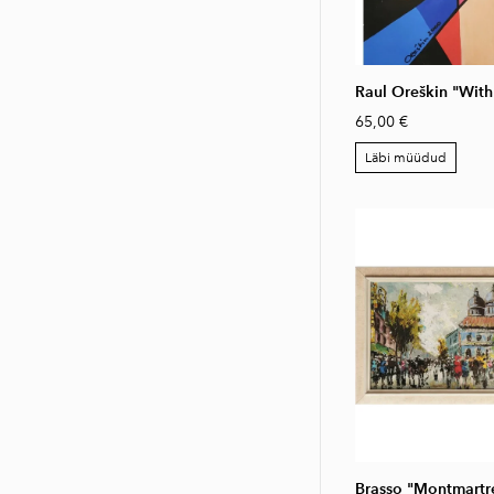
Raul Oreškin "With
65,00 €
Läbi müüdud
Brasso "Montmartr