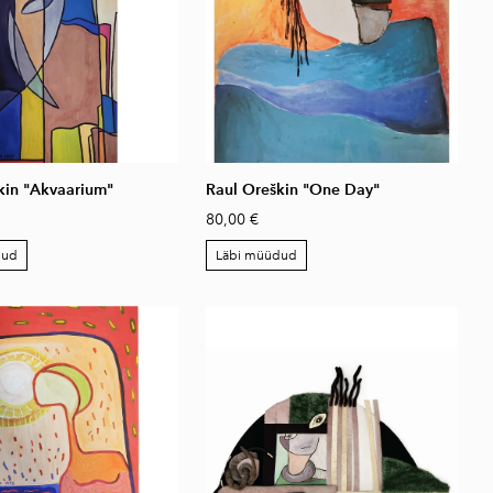
kin "Akvaarium"
Raul Oreškin "One Day"
80,00 €
dud
Läbi müüdud