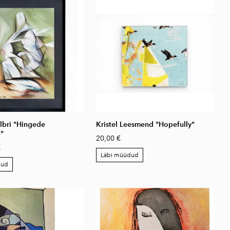
lbri "Hingede
Kristel Leesmend "Hopefully"
"
20,00 €
€
Läbi müüdud
dud