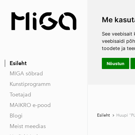
Me kasut
See veebisait 
veebisaidi põ
toodete ja tee
Esileht
Nõustun
MIGA sõbrad
Kunstiprogramm
Toetajad
MAIKRO e-pood
Blogi
Esileht
Huupi "Pü
Meist meedias