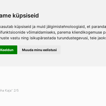
ame küpsiseid
kasutab küpsiseid ja muid jälgimistehnoloogiaid, et parand
hifunktsioonide võimaldamiseks
,
parema kliendikogemuse pa
nuste vastu ning isikupärastada turundustegevusi
,
teie jao
Keeldun
Muuda minu eelistusi
ha Kaja" 2/5