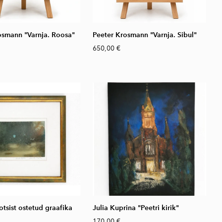
osmann "Varnja. Roosa"
Peeter Krosmann "Varnja. Sibul"
650,00 €
otsist ostetud graafika
Julia Kuprina "Peetri kirik"
170,00 €