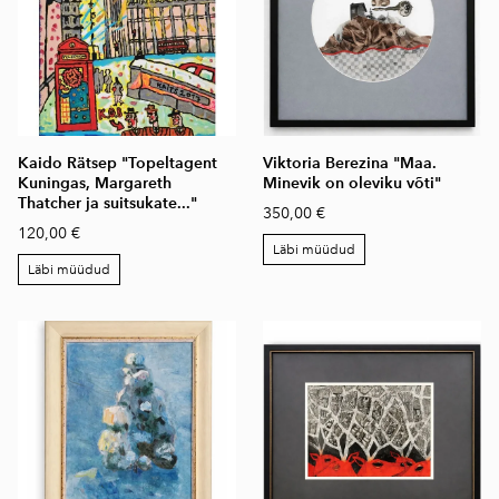
Kaido Rätsep "Topeltagent
Viktoria Berezina "Maa.
Kuningas, Margareth
Minevik on oleviku võti"
Thatcher ja suitsukate..."
350,00 €
120,00 €
Läbi müüdud
Läbi müüdud