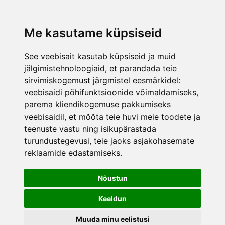
lisati ostukorvi.
Vaata ostukorvi
Me kasutame küpsiseid
See veebisait kasutab küpsiseid ja muid
jälgimistehnoloogiaid, et parandada teie
sirvimiskogemust järgmistel eesmärkidel:
veebisaidi põhifunktsioonide võimaldamiseks
,
parema kliendikogemuse pakkumiseks
veebisaidil
,
et mõõta teie huvi meie toodete ja
teenuste vastu ning isikupärastada
turundustegevusi
,
teie jaoks asjakohasemate
reklaamide edastamiseks
.
Nõustun
Keeldun
Muuda minu eelistusi