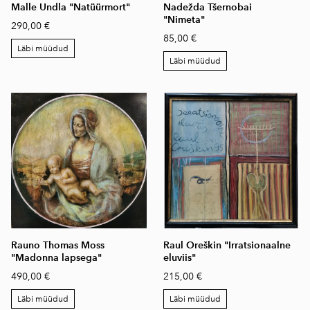
Malle Undla "Natüürmort"
Nadežda Tšernobai
"Nimeta"
290,00 €
85,00 €
Läbi müüdud
Läbi müüdud
Rauno Thomas Moss
Raul Oreškin "Irratsionaalne
"Madonna lapsega"
eluviis"
490,00 €
215,00 €
Läbi müüdud
Läbi müüdud