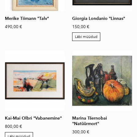
Merike Tiimann "Talv"
Giorgia Londanio "Linnas"
490,00 €
150,00 €
Läbi müüdud
Kai-Mai Olbri "Vabanemine"
Marina Tšernobai
"Natüürmort"
800,00 €
300,00 €
Läbi müüdud