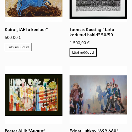
Kairo „tARTu kentaur“
Toomas Kuusing "Tartu
kodutud hakid" 50/50
500,00 €
1 500,00 €
Läbi müüdud
Läbi müüdud
Peeter Allik "August"
Edgar Juhkov "699 680"