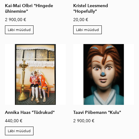
Kai-Mai Olbri "Hingede
Kristel Leesmend
ühinemine"
"Hopefully"
2 900,00 €
20,00 €
Läbi müüdud
Läbi müüdud
Annika Haas "Tüdrukud"
Taavi Piibemann "Kulu"
440,00 €
2 900,00 €
Läbi müüdud