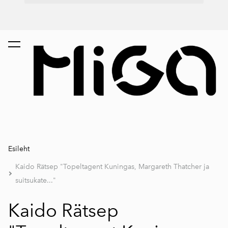
Esileht
Kaido Rätsep "Topeltagent Kuningas, Margareth Thatcher ja
suitsukate..."
Kaido Rätsep