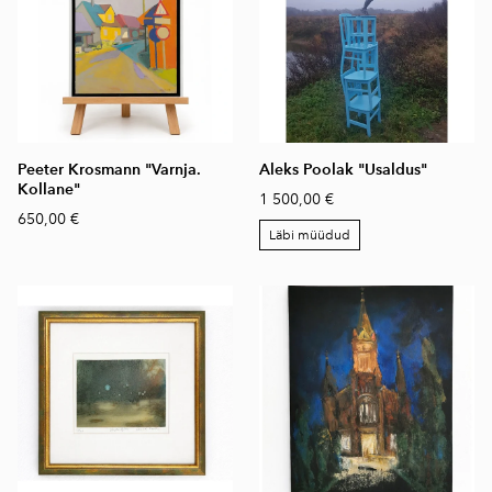
Peeter Krosmann "Varnja.
Aleks Poolak "Usaldus"
Kollane"
1 500,00 €
650,00 €
Läbi müüdud