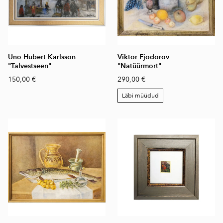
Uno Hubert Karlsson
Viktor Fjodorov
"Talvestseen"
"Natüürmort"
150,00 €
290,00 €
Läbi müüdud