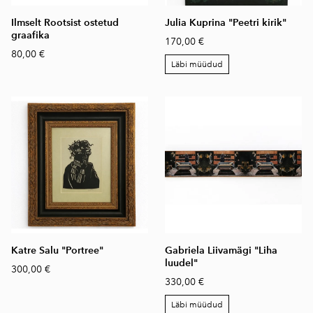
Ilmselt Rootsist ostetud
Julia Kuprina "Peetri kirik"
graafika
170,00 €
80,00 €
Läbi müüdud
Katre Salu "Portree"
Gabriela Liivamägi "Liha
luudel"
300,00 €
330,00 €
Läbi müüdud