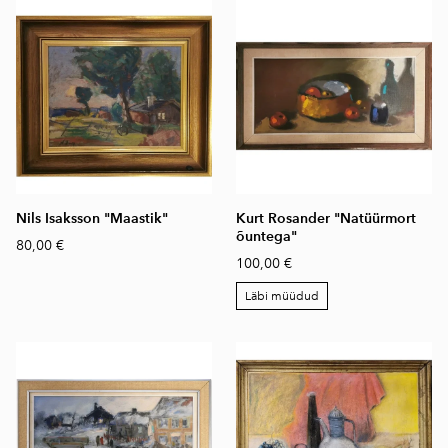
Nils Isaksson "Maastik"
Kurt Rosander "Natüürmort
õuntega"
80,00 €
100,00 €
Läbi müüdud