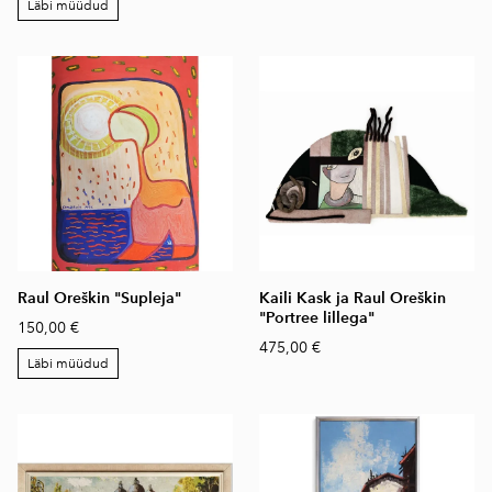
Läbi müüdud
Raul Oreškin "Supleja"
Kaili Kask ja Raul Oreškin
"Portree lillega"
150,00 €
475,00 €
Läbi müüdud