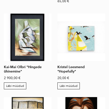
65,00 €
Kai-Mai Olbri "Hingede
Kristel Leesmend
ühinemine"
"Hopefully"
2 900,00 €
20,00 €
Läbi müüdud
Läbi müüdud