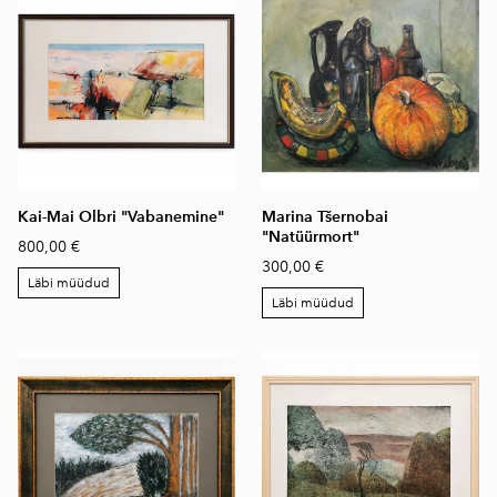
Kai-Mai Olbri "Vabanemine"
Marina Tšernobai
"Natüürmort"
800,00 €
300,00 €
Läbi müüdud
Läbi müüdud