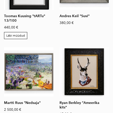
Toomas Kuusing "tARTu"
Andres Keil "Suvi"
13/100
380,00 €
440,00 €
Läbi müüdud
Martti Ruus "Nedsaja"
Ryan Berkley "Ameerika
kits"
2 500,00 €