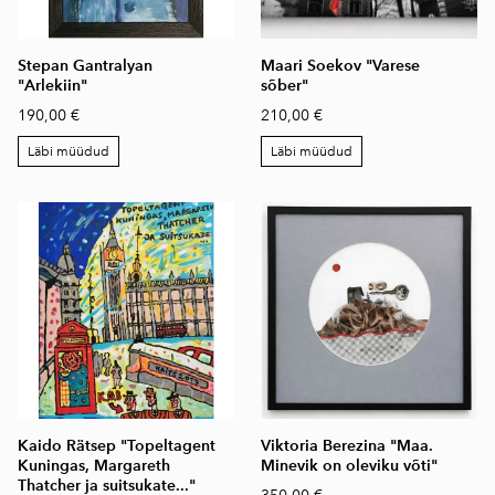
Stepan Gantralyan
Maari Soekov "Varese
"Arlekiin"
sõber"
190,00 €
210,00 €
Läbi müüdud
Läbi müüdud
Kaido Rätsep "Topeltagent
Viktoria Berezina "Maa.
Kuningas, Margareth
Minevik on oleviku võti"
Thatcher ja suitsukate..."