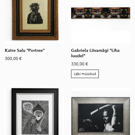
Katre Salu "Portree"
Gabriela Liivamägi "Liha
luudel"
300,00 €
330,00 €
Läbi müüdud