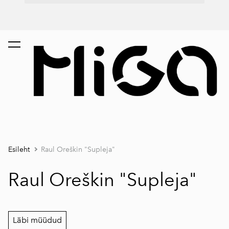
Esileht
Raul Oreškin "Supleja"
Raul Oreškin "Supleja"
Läbi müüdud