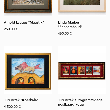
Arnold Laugus "Maastik"
Linda Markus
"Rannarahnud"
250,00 €
450,00 €
Jüri Arrak "Koerkala"
Jüri Arrak autogrammidega
postkaardikogu
4 500,00 €