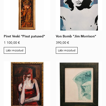
Piret Veski "Pisut patused"
Von Bomb "Jim Morrison"
1 100,00 €
390,00 €
Läbi müüdud
Läbi müüdud