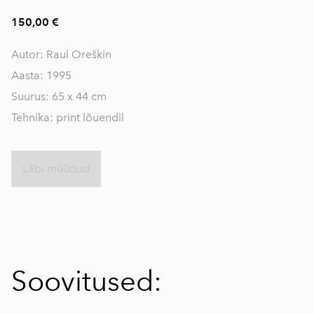
150,00 €
Autor: Raul Oreškin
Aasta: 1995
Suurus: 65 x 44 cm
Tehnika: print lõuendil
Läbi müüdud
Soovitused: