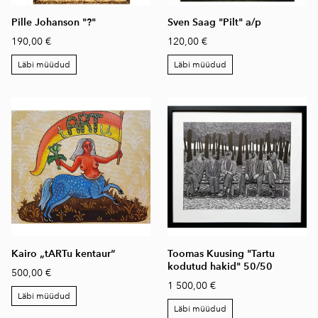
Pille Johanson "?"
Sven Saag "Pilt" a/p
190,00 €
120,00 €
Läbi müüdud
Läbi müüdud
Kairo „tARTu kentaur“
Toomas Kuusing "Tartu
kodutud hakid" 50/50
500,00 €
1 500,00 €
Läbi müüdud
Läbi müüdud