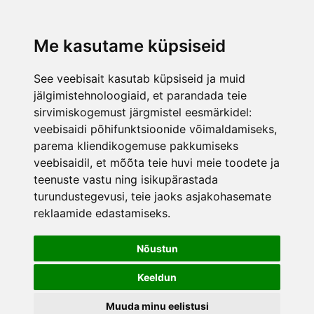
lisati ostukorvi.
Vaata ostukorvi
Me kasutame küpsiseid
See veebisait kasutab küpsiseid ja muid
jälgimistehnoloogiaid, et parandada teie
sirvimiskogemust järgmistel eesmärkidel:
veebisaidi põhifunktsioonide võimaldamiseks
,
parema kliendikogemuse pakkumiseks
veebisaidil
,
et mõõta teie huvi meie toodete ja
teenuste vastu ning isikupärastada
turundustegevusi
,
teie jaoks asjakohasemate
reklaamide edastamiseks
.
Nõustun
Keeldun
Muuda minu eelistusi