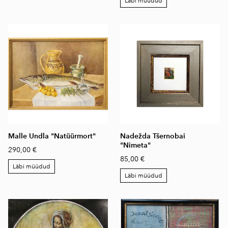
Läbi müüdud
Malle Undla "Natüürmort"
Nadežda Tšernobai
"Nimeta"
290,00 €
85,00 €
Läbi müüdud
Läbi müüdud