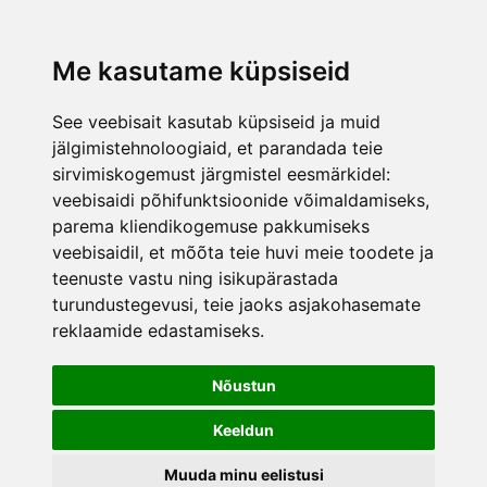
lisati ostukorvi.
Vaata ostukorvi
Me kasutame küpsiseid
See veebisait kasutab küpsiseid ja muid
jälgimistehnoloogiaid, et parandada teie
sirvimiskogemust järgmistel eesmärkidel:
veebisaidi põhifunktsioonide võimaldamiseks
,
parema kliendikogemuse pakkumiseks
veebisaidil
,
et mõõta teie huvi meie toodete ja
teenuste vastu ning isikupärastada
turundustegevusi
,
teie jaoks asjakohasemate
reklaamide edastamiseks
.
Nõustun
Keeldun
Muuda minu eelistusi