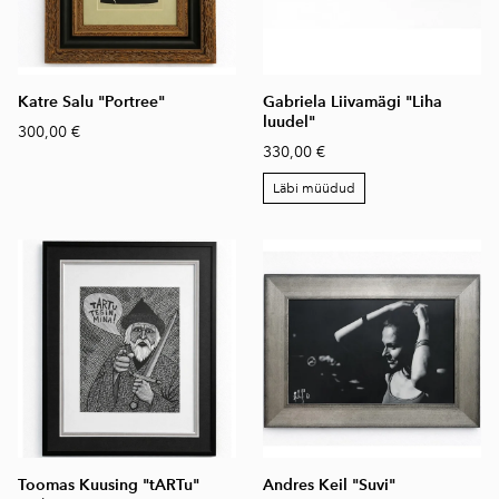
Katre Salu "Portree"
Gabriela Liivamägi "Liha
luudel"
300,00 €
330,00 €
Läbi müüdud
Toomas Kuusing "tARTu"
Andres Keil "Suvi"