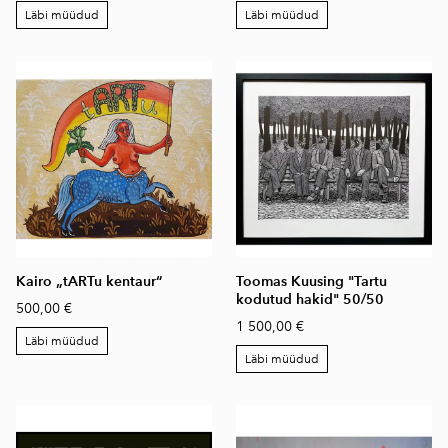
Läbi müüdud
Läbi müüdud
Kairo „tARTu kentaur“
Toomas Kuusing "Tartu
kodutud hakid" 50/50
500,00 €
1 500,00 €
Läbi müüdud
Läbi müüdud