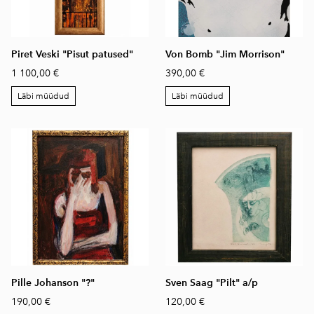
Piret Veski "Pisut patused"
Von Bomb "Jim Morrison"
1 100,00 €
390,00 €
Läbi müüdud
Läbi müüdud
Pille Johanson "?"
Sven Saag "Pilt" a/p
190,00 €
120,00 €