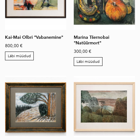
Kai-Mai Olbri "Vabanemine"
Marina Tšernobai
"Natüürmort"
800,00 €
300,00 €
Läbi müüdud
Läbi müüdud