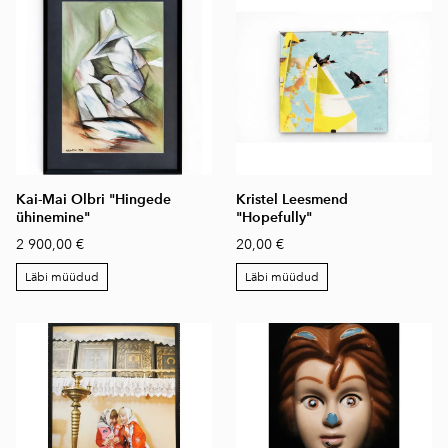
Kai-Mai Olbri "Hingede
Kristel Leesmend
ühinemine"
"Hopefully"
2 900,00 €
20,00 €
Läbi müüdud
Läbi müüdud