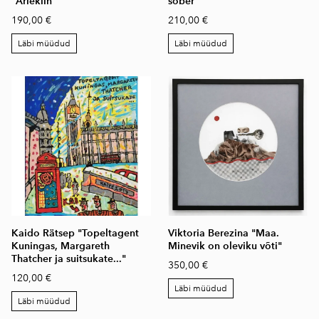
"Arlekiin"
sõber"
190,00 €
210,00 €
Läbi müüdud
Läbi müüdud
Kaido Rätsep "Topeltagent
Viktoria Berezina "Maa.
Kuningas, Margareth
Minevik on oleviku võti"
Thatcher ja suitsukate..."
350,00 €
120,00 €
Läbi müüdud
Läbi müüdud