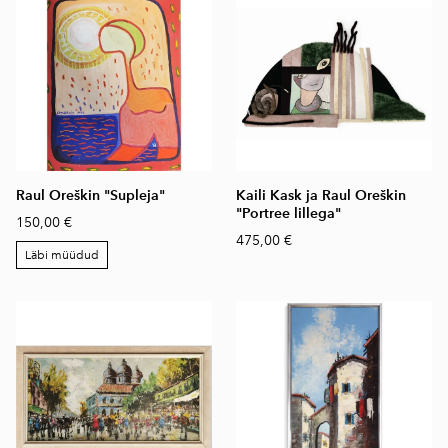
Raul Oreškin "Supleja"
Kaili Kask ja Raul Oreškin
"Portree lillega"
150,00 €
475,00 €
Läbi müüdud