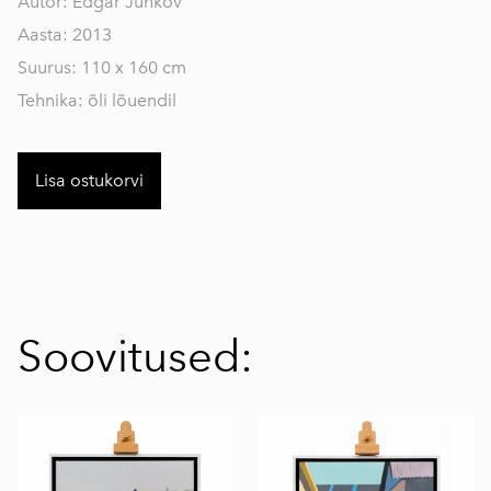
Autor: Edgar Juhkov
Aasta: 2013
Suurus: 110 x 160 cm
Tehnika: õli lõuendil
Lisa ostukorvi
Soovitused: