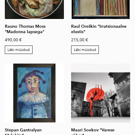
Rauno Thomas Moss
Raul Oreškin "Irratsionaalne
"Madonna lapsega"
eluviis"
490,00 €
215,00 €
Läbi müüdud
Läbi müüdud
Stepan Gantralyan
Maari Soekov "Varese