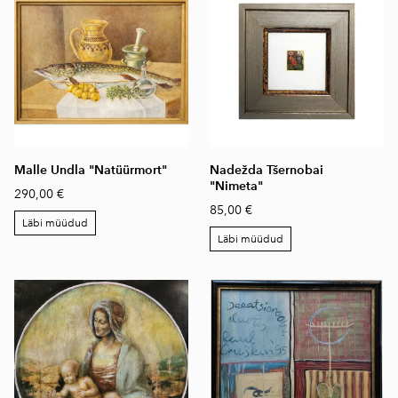
Malle Undla "Natüürmort"
Nadežda Tšernobai
"Nimeta"
290,00 €
85,00 €
Läbi müüdud
Läbi müüdud